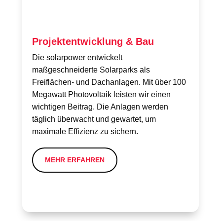
Projektentwicklung & Bau
Se
Die solarpower entwickelt
Die
maßgeschneiderte Solarparks als
umf
Freiflächen- und Dachanlagen. Mit über 100
ind
Megawatt Photovoltaik leisten wir einen
Ser
wichtigen Beitrag. Die Anlagen werden
per
täglich überwacht und gewartet, um
maximale Effizienz zu sichern.
MEHR ERFAHREN